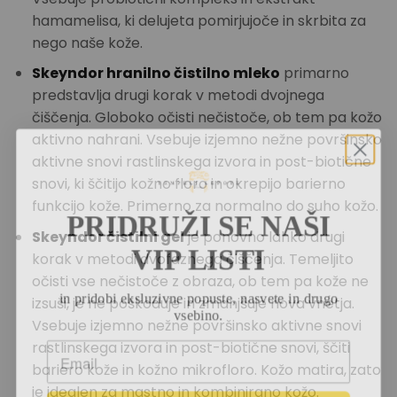
hamamelisa, ki delujeta pomirjujoče in skrbita za
nego naše kože.
Skeyndor hranilno čistilno mleko
primarno
predstavlja drugi korak v metodi dvojnega
čiščenja. Globoko očisti nečistoče, ob tem pa kožo
aktivno nahrani. Vsebuje izjemno nežne površinsko
aktivne snovi rastlinskega izvora in post-biotične
snovi, ki ščitijo kožno floro in okrepijo barierno
funkcijo kože. Primerno za normalno do suho kožo.
PRIDRUŽI SE NAŠI
Skeyndor čistilni gel
je ponovno lahko drugi
VIP LISTI
korak v metodi dvofaznega čiščenja. Temeljito
očisti vse nečistoče z obraza, ob tem pa kože ne
in pridobi eksluzivne popuste, nasvete in drugo
izsuši, je ne poškoduje in zmanjšuje nova vnetja.
vsebino.
Vsebuje izjemno nežne površinsko aktivne snovi
rastlinskega izvora in post-biotične snovi, ščiti
bariero kože in kožno mikrofloro. Kožo matira, zato
je idealen za mastno in kombinirano kožo.