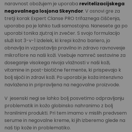
naravnost obožujem je uporaba
revitelizacijskega
negovalnega losjona Skeyndor
. V osnovi gre za
tretji korak Expert Clanse PRO trifaznega čiščenja,
uporaba pa je lahko tudi samostojna. Nanesete ga po
uporabi tonika zjutraj in zvečer. S svojo formulacijo
služi kot 3-v-1 izdelek, ki krepi kožno bariero, jo
obnavlja in vzpostavlja pravilno in zdravo ravnovesje
mikroflore na naši koži. Vsebuje namreč sestavine za
doseganje visokega nivoja vlažnosti v naši koži,
vitamine in post-biotične fermente, ki prispevajo k
bolj sijoči in zdravi koži. Po uporabi je koža intenzivno
navlažena in pripravljena na negovalne proizvode.
V jesenski negi se lahko bolj posvetimo odpravljanju
problematik in kožo globinsko nahranimo z bolj
hranilnimi produkti. Pri tem imamo v mislih predvsem
serume in negovalne kreme, ki jih izberemo glede na
naš tip kože in problematiko.