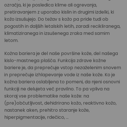
ozračja, ki je posledica klime ali ogrevanja,
pretiravanjem z uporabo kislin in drugimi izdelki, ki
kožo izsušujejo. Do težav s kožo pa pride tudi ob
pogostih in daljših letalskih letih, zaradi recikliranega,
klimatiziranega in izsušenega zraka med samim
letom.
Kožna bariera je del naše površine kože, del našega
kislo-mastnega plašča. Funkcija zdrave kožne
bariere je, da preprečuje vstop nezaželenim snovem
in preprečuje izhlapevanje vode iz naše kože. Ko je
kožna bariera oslabljena to pomeni, da njeni osnovni
funkciji ne delujeta več pravilno. To pa vpliva na
skoraj vse problematike naše kože: na
(pre)občutljivost, dehidrirano kožo, reaktivno kožo,
nastanek aken, prehitro staranje kože,
hiperpigmentacije, rdečico, …