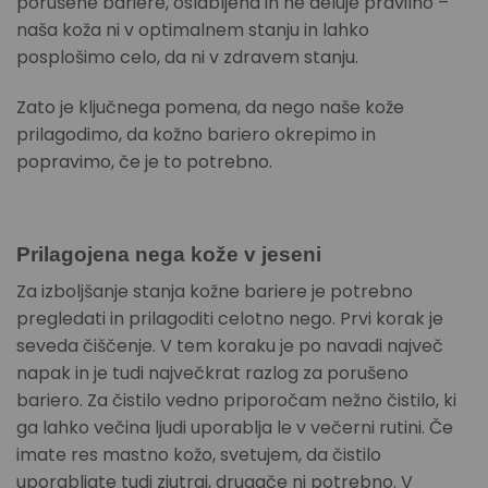
porušene bariere, oslabljena in ne deluje pravilno –
naša koža ni v optimalnem stanju in lahko
posplošimo celo, da ni v zdravem stanju.
Zato je ključnega pomena, da nego naše kože
prilagodimo, da kožno bariero okrepimo in
popravimo, če je to potrebno.
Prilagojena nega kože v jeseni
Za izboljšanje stanja kožne bariere je potrebno
pregledati in prilagoditi celotno nego. Prvi korak je
seveda čiščenje. V tem koraku je po navadi največ
napak in je tudi največkrat razlog za porušeno
bariero. Za čistilo vedno priporočam nežno čistilo, ki
ga lahko večina ljudi uporablja le v večerni rutini. Če
imate res mastno kožo, svetujem, da čistilo
uporabljate tudi zjutraj, drugače ni potrebno. V