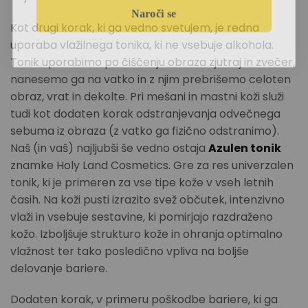
Naroči se
Kot drugi korak, ki ga vedno svetujem, je redna
uporaba vlažilnega tonika, ki ne vsebuje alkohola.
Tonik uporabimo po čiščenju obraza zjutraj in zvečer,
nanesemo ga na vatko in z njim prebrišemo celoten
obraz, vrat in dekolte. Pri mešani in mastni koži služi
tudi kot dodaten korak odstranjevanja odvečnega
sebuma iz obraza (z vatko ga fizično odstranimo).
Naš (in vaš) najljubši še vedno ostaja
Azulen tonik
znamke Holy Land Cosmetics. Gre za res univerzalen
tonik, ki je primeren za vse tipe kože v vseh letnih
časih. Na koži pusti izrazito svež občutek, intenzivno
vlaži in vsebuje sestavine, ki pomirjajo razdraženo
kožo. Izboljšuje strukturo kože in ohranja optimalno
vlažnost ter tako posledično vpliva na boljše
delovanje bariere.
Dodaten korak, v primeru poškodbe bariere, ki ga