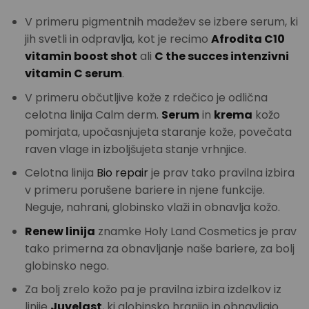
V primeru pigmentnih madežev se izbere serum, ki
jih svetli in odpravlja, kot je recimo
Afrodita C10
vitamin boost shot
ali
C the succes intenzivni
vitamin C serum
.
V primeru občutljive kože z rdečico je odlična
celotna linija Calm derm.
Serum
in
krema
kožo
pomirjata, upočasnjujeta staranje kože, povečata
raven vlage in izboljšujeta stanje vrhnjice.
Celotna linija
Bio repair
je prav tako pravilna izbira
v primeru porušene bariere in njene funkcije.
Neguje, nahrani, globinsko vlaži in obnavlja kožo.
Renew linija
znamke Holy Land Cosmetics je prav
tako primerna za obnavljanje naše bariere, za bolj
globinsko nego.
Za bolj zrelo kožo pa je pravilna izbira izdelkov iz
linije
Juvelast
, ki globinsko hranijo in obnavljajo