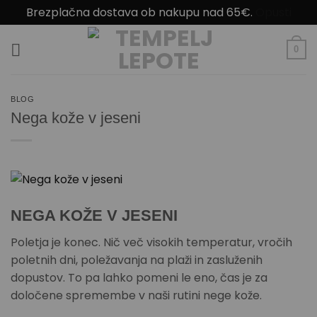
Brezplačna dostava ob nakupu nad 65€.
Opusti
Skoči
na
0
vsebino
BLOG
Nega kože v jeseni
NEGA KOŽE V JESENI
Poletja je konec. Nič več visokih temperatur, vročih
poletnih dni, poležavanja na plaži in zasluženih
dopustov. To pa lahko pomeni le eno, čas je za
določene spremembe v naši rutini nege kože.