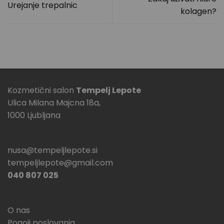
Urejanje trepalnic
kolagen?
Kozmetični salon
Tempelj Lepote
Ulica Milana Majcna 18a,
1000 Ljubljana
nusa@tempeljlepote.si
tempeljlepote@gmail.com
040 807 025
O nas
Pogoji poslovanja