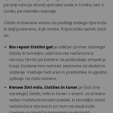
jutranji rutini je dovolj uporaba vode in tonika, več o
toniku pa nekoliko kasneje.
Čistilo si izberete vedno na podlagi vašega tipa kože
in želj/preferenc, ki jih imate. Priporočila nežnih čistil
so:
Bio repair čistilni gel
je odličen primer nežnega
čistila, ki temeljito odstrani vse nečistoče iz
obraza, hkrati pa bariere ne poškoduje, ampak jo
krepi. Dodane ima namreč sestavine za dodatno
vlaženje. Vsebuje tudi ureo in prebiotike, ki ugodno
vplivajo na našo bariero.
Renew 3in1 milo, čistilec in toner
, je (kot ime
narekuje) čistilo, milo in toner v enem. Je izredno
nežen multifunkcionalni izdelek, ki temeljito očisti
nečistoče iz obraza in pri tem ne izsuši kože.
Vsebuje probiotični kompleks in ekstrakt