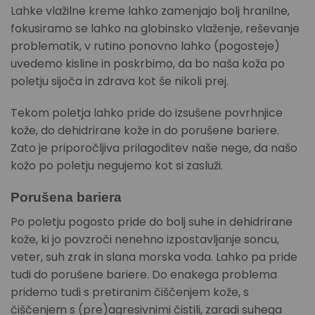
Lahke vlažilne kreme lahko zamenjajo bolj hranilne,
fokusiramo se lahko na globinsko vlaženje, reševanje
problematik, v rutino ponovno lahko (pogosteje)
uvedemo kisline in poskrbimo, da bo naša koža po
poletju sijoča in zdrava kot še nikoli prej.
Tekom poletja lahko pride do izsušene povrhnjice
kože, do dehidrirane kože in do porušene bariere.
Zato je priporočljiva prilagoditev naše nege, da našo
kožo po poletju negujemo kot si zasluži.
Porušena bariera
Po poletju pogosto pride do bolj suhe in dehidrirane
kože, ki jo povzroči nenehno izpostavljanje soncu,
veter, suh zrak in slana morska voda. Lahko pa pride
tudi do porušene bariere. Do enakega problema
pridemo tudi s pretiranim čiščenjem kože, s
čiščenjem s (pre)agresivnimi čistili, zaradi suhega