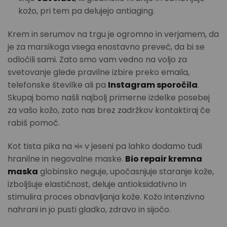
kožo, pri tem pa delujejo antiaging.
Krem in serumov na trgu je ogromno in verjamem, da
je za marsikoga vsega enostavno preveč, da bi se
odločili sami. Zato smo vam vedno na voljo za
svetovanje glede pravilne izbire preko emaila,
telefonske številke ali pa
Instagram sporočila
.
Skupaj bomo našli najbolj primerne izdelke posebej
za vašo kožo, zato nas brez zadržkov kontaktiraj če
rabiš pomoč.
Kot tista pika na »i« v jeseni pa lahko dodamo tudi
hranilne in negovalne maske.
Bio repair kremna
maska
globinsko neguje, upočasnjuje staranje kože,
izboljšuje elastičnost, deluje antioksidativno in
stimulira proces obnavljanja kože. Kožo intenzivno
nahrani in jo pusti gladko, zdravo in sijočo.