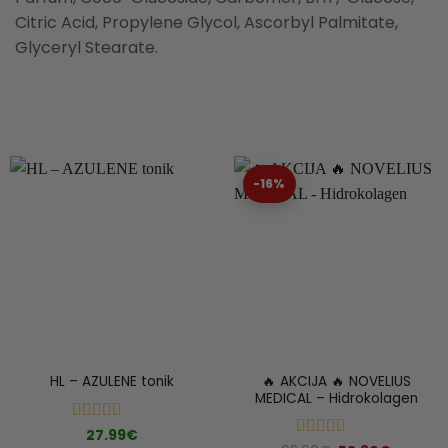
Citric Acid, Propylene Glycol, Ascorbyl Palmitate,
Glyceryl Stearate.
-16%
🔥 AKCIJA 🔥 NOVELIUS
HL – AZULENE tonik
MEDICAL – Hidrokolagen
Ocenjeno
27.99
€