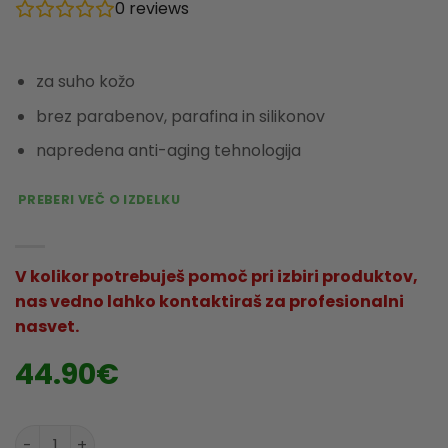
0
reviews
za suho kožo
brez parabenov, parafina in silikonov
napredena anti-aging tehnologija
PREBERI VEČ O IZDELKU
V kolikor potrebuješ pomoč pri izbiri produktov,
nas vedno lahko kontaktiraš za profesionalni
nasvet.
44.90
€
AFRODITA - 3 PEPTIDES Hranljiva krema količina