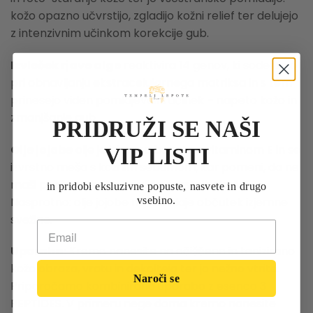
kožo opazno učvrstijo, zgladijo kožni relief ter delujejo
z intenzivnim učinkom korekcije gub.
Izvleček rjave alge
reaktivira 14 genov, ki sodelujejo
pri obnavljanju ekstracelularnega matriksa in s tem
prinesejo viden pomlajevalni učinek – napeto kožo in
zmanjšanje gub.
PRIDRUŽI SE NAŠI
Olje jojobe
olje je izjemno bogato z vitaminom E in se
VIP LISTI
izvrstno meša s kožnim sebumom, kar pomeni, da ne
maši por in na koži ne pušča mastnih sledi.
in pridobi eksluzivne popuste, nasvete in drugo
vsebino.
Nasprotno: olje jojobe na koži daje občutek izjemne
svežine.
Uporaba:
Kremo nanesite na očiščeno in tonizirano
kožo obraza, vratu in dekolteja ter jo nežno vtrite.
Naroči se
Priporočamo kombinirano uporabo z esenco 3
PEPTIDES. V primeru nege doma kremo nanesite