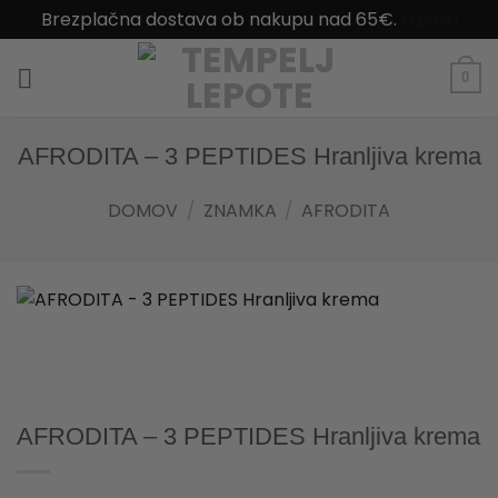
Brezplačna dostava ob nakupu nad 65€.
Opusti
Skoči
na
0
vsebino
AFRODITA – 3 PEPTIDES Hranljiva krema
DOMOV
/
ZNAMKA
/
AFRODITA
AFRODITA – 3 PEPTIDES Hranljiva krema