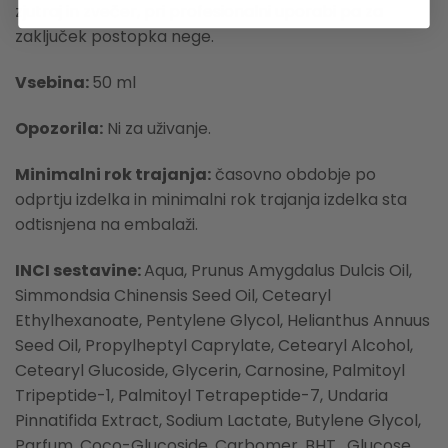
zjutraj in zvečer, pri profesionalni uporabi pa za
zaključek postopka nege.
Vsebina:
50 ml
Opozorila:
Ni za uživanje.
Minimalni rok trajanja:
časovno obdobje po
odprtju izdelka in minimalni rok trajanja izdelka sta
odtisnjena na embalaži.
INCI sestavine:
Aqua, Prunus Amygdalus Dulcis Oil,
Simmondsia Chinensis Seed Oil, Cetearyl
Ethylhexanoate, Pentylene Glycol, Helianthus Annuus
Seed Oil, Propylheptyl Caprylate, Cetearyl Alcohol,
Cetearyl Glucoside, Glycerin, Carnosine, Palmitoyl
Tripeptide-1, Palmitoyl Tetrapeptide-7, Undaria
Pinnatifida Extract, Sodium Lactate, Butylene Glycol,
Parfum, Coco-Glucoside, Carbomer, BHT, Glucose,