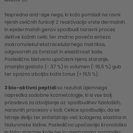
MNENJA (0)
Napredna anti-age nega, ki kožo pomladi na ravni
njenih celičnih funkcij! Z reaktivacijo vrste dermalnih
in epidermalnih genov spodbudi naravni proces
delitve kožnih celic ter znatno poveča sintezo
makromolekul ekstracelularnega matriksa,
odgovornih za čvrstost in elastičnost kože.
Posledično bistveno upočasni njeno staranje,
zmanjša gostoto (- 37 %) in volumen (-18,5 %) gub
ter opazno izboljša kožni tonus (+ 19,5 %).
3 bio-aktivni peptidi
so rezultat izjemnega
napredka sodobne kozmetologije, ki si vse bolj
prizadeva za izboljšanje oz. spodbuditev fizioloških,
naravnih procesov v koži. Celice spodbudijo, da se
hitreje delijo ter sintetizirajo več kolagena, elastina in
hialuronske kisline. Posledično upočasnijo kronološko
in foto-staranje kože ter jo vsestransko pomladijo: