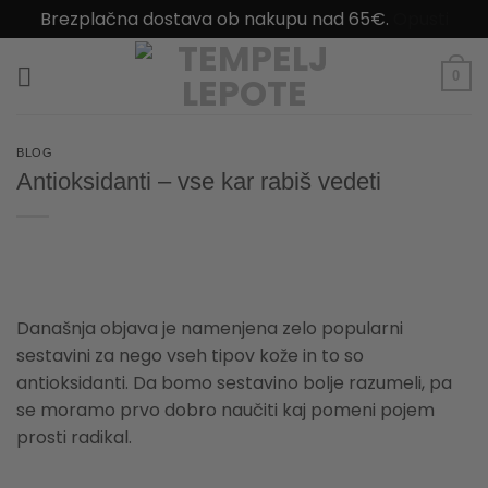
Brezplačna dostava ob nakupu nad 65€.
Opusti
Skoči
na
0
vsebino
BLOG
Antioksidanti – vse kar rabiš vedeti
Današnja objava je namenjena zelo popularni
sestavini za nego vseh tipov kože in to so
antioksidanti. Da bomo sestavino bolje razumeli, pa
se moramo prvo dobro naučiti kaj pomeni pojem
prosti radikal.