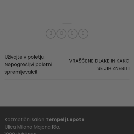
Uživajte v poletju:
VRAŠČENE DLAKE IN KAKO
Nepogrešljivi poletni
SE JIH ZNEBITI
spremljevalci!
Kozmetični salon
Tempelj Lepote
Ulica Milana Majcna 18a,