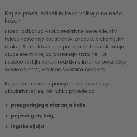
Kaj so prosti radikali in kako vplivajo na našo
kožo?
Prosti radikali so visoko reaktivne molekule, ki v
telesu nastanejo kot stranski produkt biokemijskih
reakcij. So molekule z neparnimi elektroni, ki iščejo
druge elektrone, da postanejo stabilne. Ta
neskladnost jih naredi reaktivne in lahko povzročijo
škodo celicam, vključno s kožnimi celicami.
Ko prosti radikali napadejo celice, povzročijo
oksidativni stres, kar lahko privede do:
prezgodnjega staranja kože
,
pojava gub, linij,
izgube sijaja
.