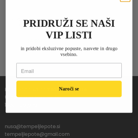
AFRODITA – ART of SPA
PRIDRUŽI SE NAŠI
Mango light maslo za telo
VIP LISTI
Ocenjeno
5
24.90
€
od 5
in pridobi eksluzivne popuste, nasvete in drugo
DODAJ V KOŠARICO
vsebino.
Kozmetični salon
Tempelj Lepote
Naroči se
Ulica Milana Majcna 18a,
1000 Ljubljana
nusa@tempeljlepote.si
tempeljlepote@gmail.com