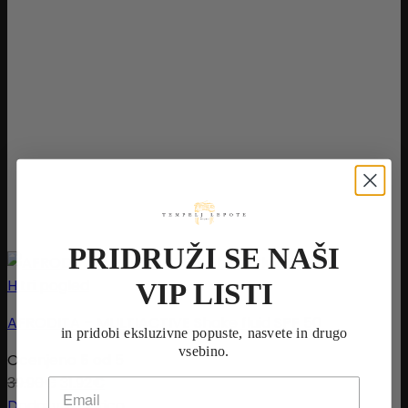
PRIDRUŽI SE NAŠI
Hitri pogled
VIP LISTI
AFRODITA – MULTIACTIVE Shake fluid SPF 50
in pridobi eksluzivne popuste, nasvete in drugo
vsebino.
Ocenjeno
5
od 5
39.90
€
31.92
€
Dodaj v košarico