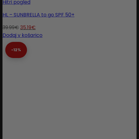
Hitri pogled
HL – SUNBRELLA to go SPF 50+
39.99
€
35.19
€
Dodaj v košarico
-12%