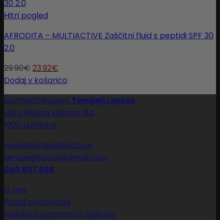
Hitri pogled
AFRODITA – MULTIACTIVE Zaščitni fluid s peptidi SPF 30
2.0
29.90
€
23.92
€
Dodaj v košarico
Kozmetični salon
Tempelj Lepote
Ulica Milana Majcna 18a,
1000 Ljubljana
nusa@tempeljlepote.si
tempeljlepote@gmail.com
040 807 025
O nas
Pogoji poslovanja
Politika zasebnosti in piškotki