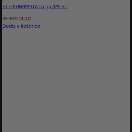
HL – SUNBRELLA to go SPF 30
23.99
€
21.11
€
Dodaj v košarico