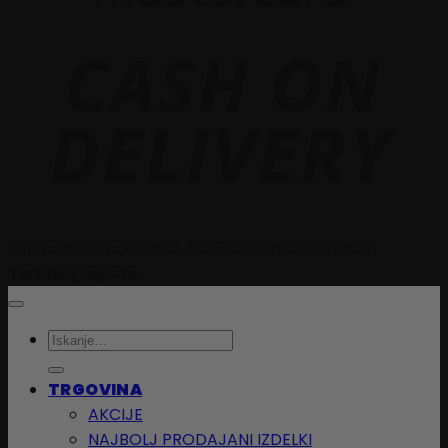
D
Vse pravice pridržane 2026 © Kozmetični salon
Tempelj Lepote
Išči:
TRGOVINA
AKCIJE
NAJBOLJ PRODAJANI IZDELKI