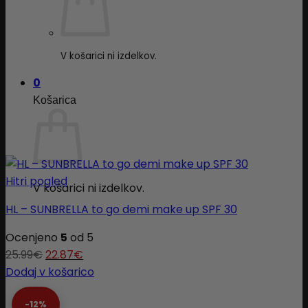
V košarici ni izdelkov.
0
Košarica
Hitri pogled
V košarici ni izdelkov.
HL – SUNBRELLA to go demi make up SPF 30
Ocenjeno
5
od 5
25.99
€
22.87
€
Dodaj v košarico
-12%