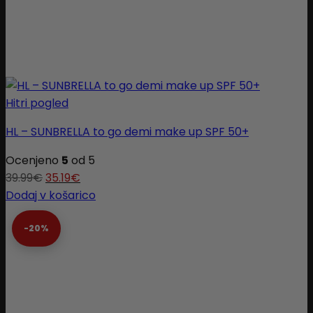
Hitri pogled
HL – SUNBRELLA to go demi make up SPF 50+
Ocenjeno
5
od 5
39.99
€
35.19
€
Dodaj v košarico
-20%