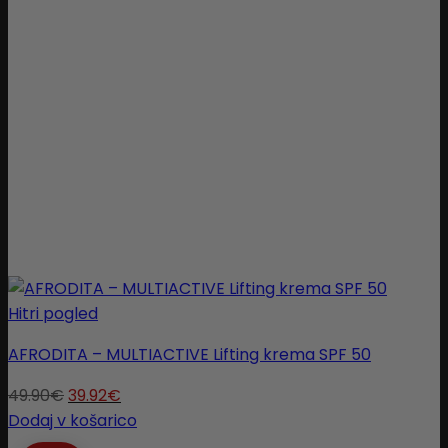
Hitri pogled
AFRODITA – MULTIACTIVE Lifting krema SPF 50
49.90
€
39.92
€
Dodaj v košarico